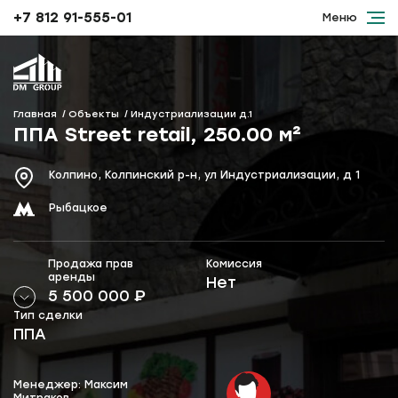
+7 812 91-555-01
Меню
Главная
Объекты
Индустриализации д.1
ППА Street retail, 250.00 м²
Колпино, Колпинский р-н, ул Индустриализации, д 1
Рыбацкое
Продажа прав
Комиссия
аренды
Нет
5 500 000
₽
Тип сделки
ППА
Менеджер: Максим
Митраков